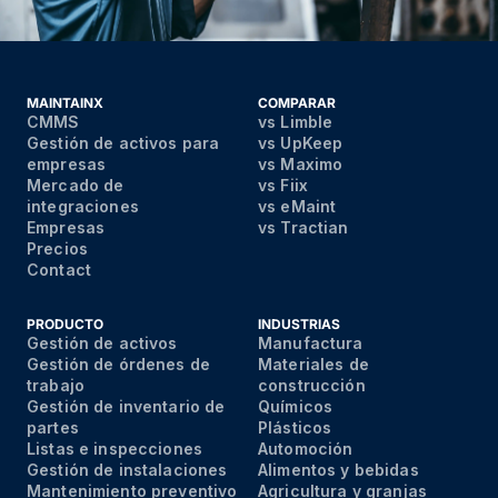
MAINTAINX
COMPARAR
CMMS
vs Limble
Gestión de activos para
vs UpKeep
empresas
vs Maximo
Mercado de
vs Fiix
integraciones
vs eMaint
Empresas
vs Tractian
Precios
Contact
PRODUCTO
INDUSTRIAS
Gestión de activos
Manufactura
Gestión de órdenes de
Materiales de
trabajo
construcción
Gestión de inventario de
Químicos
partes
Plásticos
Listas e inspecciones
Automoción
Gestión de instalaciones
Alimentos y bebidas
Mantenimiento preventivo
Agricultura y granjas