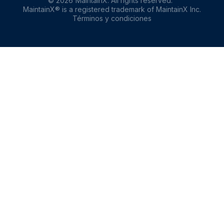
©
2026
MaintainX. All rights reserved.
MaintainX® is a registered trademark of MaintainX Inc.
Términos y condiciones