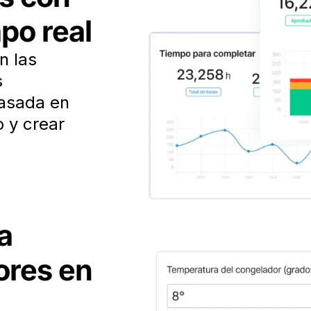
po real
n las
s
basada en
o y crear
a
rores en