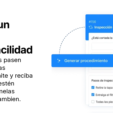
un
cilidad
s pasen
as
ite y reciba
estén
melas
ambien.