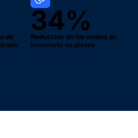
34%
o de
Reducción de los costos de
ficado
inventario de piezas