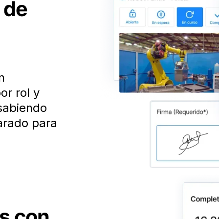
 de
n
or rol y
sabiendo
arado para
s con