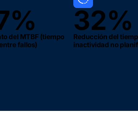
7%
32%
o del MTBF (tiempo
Reducción del tiemp
ntre fallos)
inactividad no plani