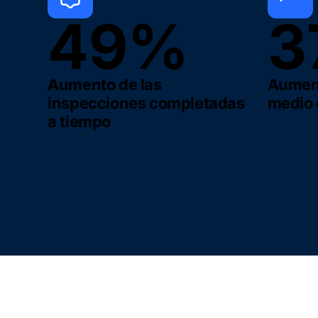
49%
3
Aumento de las
Aument
inspecciones completadas
medio e
a tiempo