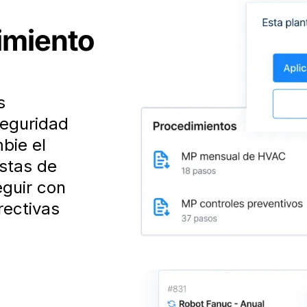
imiento
s
seguridad
bie el
istas de
eguir con
rectivas