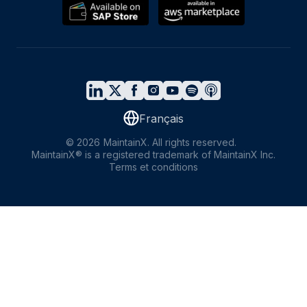
Français
©
2026
MaintainX. All rights reserved.
MaintainX® is a registered trademark of MaintainX Inc.
Terms et conditions