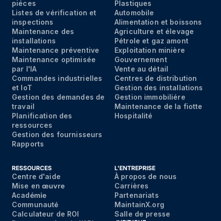
piéces
Plastiques
Listes de vérification et
Automobile
inspections
Alimentation et boissons
Maintenance des
Agriculture et élevage
installations
Pétrole et gaz amont
Maintenance préventive
Exploitation minière
Maintenance optimisée
Gouvernement
par I'IA
Vente au détail
Commandes industrielles
Centres de distribution
et IoT
Gestion des installations
Gestion des demandes de
Gestion immobiliére
travail
Maintenance de la fiotte
Planification des
Hospitalité
ressources
Gestion des fournisseurs
Rapports
RESSOURCES
L'ENTREPRISE
Centre d'aide
À propos de nous
Mise en
œuvre
Carrières
Acad
émie
Partenariats
Communaut
é
MaintainX.org
Calculateur de ROI
Salle de presse