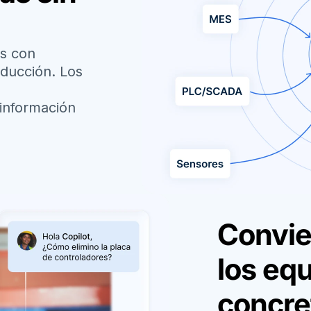
ás con
oducción. Los
 información
Convier
los eq
concre