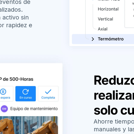
 eventos de
alizados.
activo sin
r rapidez e
Reduzc
realiz
solo c
Ahorre tiempo 
manuales y las