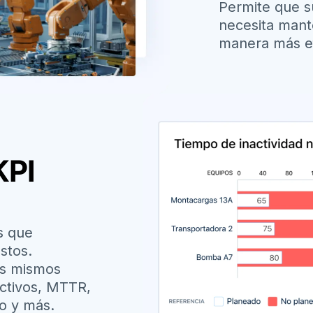
Permite que s
necesita mant
manera más ef
KPI
s que
stos.
os mismos
activos, MTTR,
to y más.