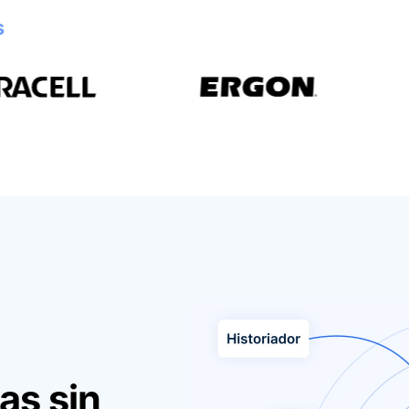
s
as sin