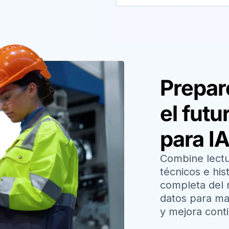
Prepar
el futu
para I
Combine lectu
técnicos e his
completa del r
datos para ma
y mejora cont