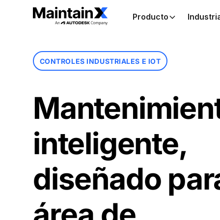
Producto
Industri
CONTROLES INDUSTRIALES E IOT
Mantenimien
inteligente,
diseñado para
área de