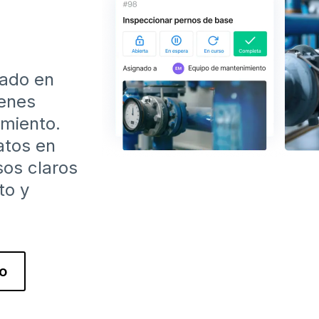
sado en
ienes
amiento.
atos en
sos claros
to y
o