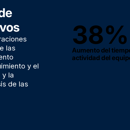
de
38%
ivos
raciones
e las
Aumento del tiemp
ento
actividad del equip
imiento y el
 y la
is de las