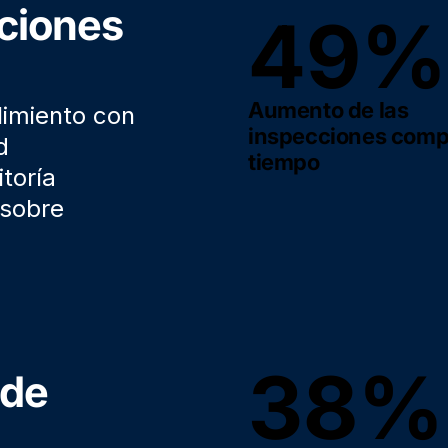
cciones
49%
Aumento de las
limiento con
inspecciones comp
d
tiempo
itoría
 sobre
38%
 de