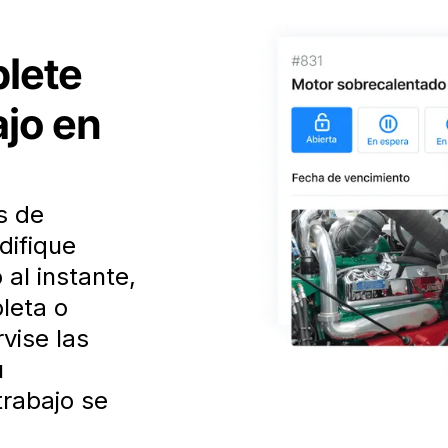
lete
ajo en
s de
difique
 al instante,
bleta o
vise las
u
trabajo se