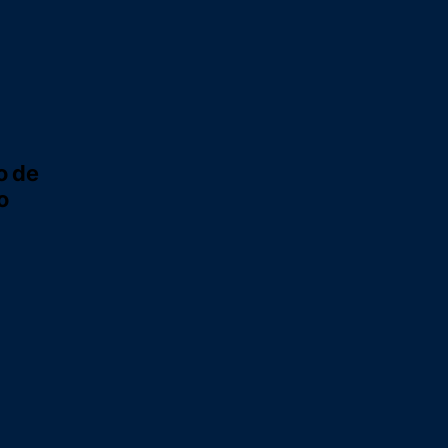
o de
o