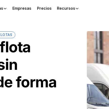
as
Empresas
Precios
Recursos
FLOTAS
flota
sin
de forma