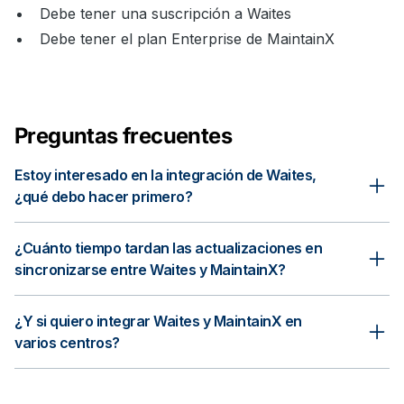
Debe tener una suscripción a Waites
Debe tener el plan Enterprise de MaintainX
Preguntas frecuentes
Estoy interesado en la integración de Waites,
¿qué debo hacer primero?
Esta es una integración administrada por un socio y liderada
¿Cuánto tiempo tardan las actualizaciones en
por Waites, quien se encargará de la configuración y
validación junto con tu equipo de TI y de operaciones.
sincronizarse entre Waites y MaintainX?
Contactar a Waites
para comenzar.
La sincronización es prácticamente en tiempo real. La mayoría
Si eres nuevo en MaintainX,
agenda una demostración
con un
¿Y si quiero integrar Waites y MaintainX en
de las actualizaciones aparecen en un minuto
experto.
aproximadamente.
varios centros?
Ponte en contacto con Waites y ellos trabajarán con nosotros
para establecer una API de cuenta de servicio que te permita