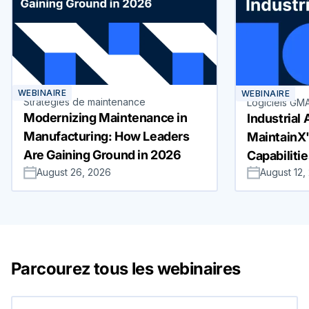
WEBINAIRE
WEBINAIRE
Stratégies de maintenance
Logiciels GM
Modernizing Maintenance in
Industrial 
Manufacturing: How Leaders
MaintainX
Are Gaining Ground in 2026
Capabiliti
August 26, 2026
August 12,
Parcourez tous les webinaires