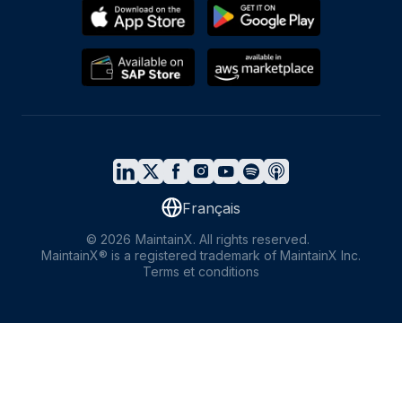
Français
©
2026
MaintainX. All rights reserved.
MaintainX® is a registered trademark of MaintainX Inc.
Terms et conditions