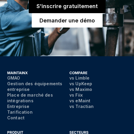
S'inscrire gratuitement
Demander une démo
MAINTAINX
COMPARE
GMAO
vs Limble
Gestion des équipements
vs UpKeep
entreprise
vs Maximo
Place de marché des
vs Fiix
intégrations
vs eMaint
Entreprise
vs Tractian
Tarification
Contact
PRODUIT
SECTEURS