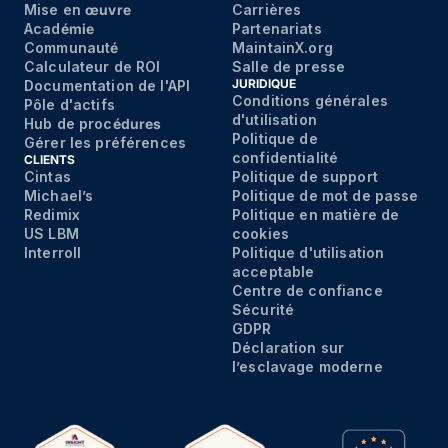
Mise en
œuvre
Carrières
Acad
émie
Partenariats
Communaut
é
MaintainX.org
Calculateur de ROI
Salle de presse
JURIDIQUE
Documentation de l'API
Conditions générales
Pôle d'actifs
d'utilisation
Hub de proc
édures
Politique de
Gérer les préférences
confidentialité
CLIENTS
Cintas
Politique de support
Michael’s
Politique de mot de passe
Redimix
Politique en matière de
US LBM
cookies
Interroll
Politique d'utilisation
acceptable
Centre de confiance
Sécurité
GDPR
Déclaration sur
l’esclavage moderne